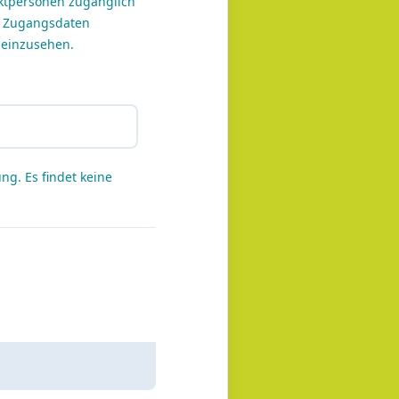
aktpersonen zugänglich
e Zugangsdaten
 einzusehen.
ng. Es findet keine