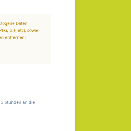
ezogene Daten.
EG, GIF, etc), sowie
en entfernen!
u 3 Stunden an die