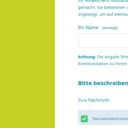
Ihr Hinweis wird vollstä
gemacht. Sie bekommen i
angezeigt, um auf eventu
Ihr Name
Achtung:
Die Angabe Ihrer
Kommunikation zu Ihrem H
Bitte beschreiben
Ihre Nachricht
Text automatisch anon