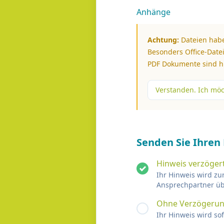
Anhänge
Achtung:
Dateien habe
Besonders Office-Datei
PDF Dokumente sind hi
Verstanden. Ich mö
Senden Sie Ihren
Hinweis verzögert
Ihr Hinweis wird zu
Ansprechpartner ü
Ohne Verzögerun
Ihr Hinweis wird s